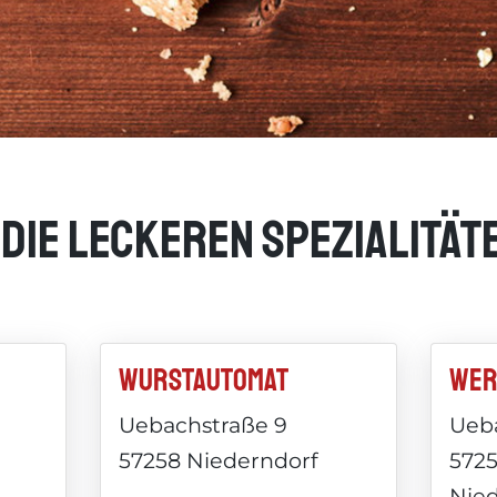
s die leckeren Spezialität
Wurstautomat
Wer
Uebachstraße 9
Ueb
57258 Niederndorf
572
Nie
-