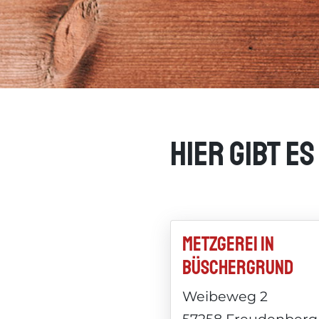
Hier gibt e
Metzgerei in
Büschergrund
Weibeweg 2
57258 Freudenberg