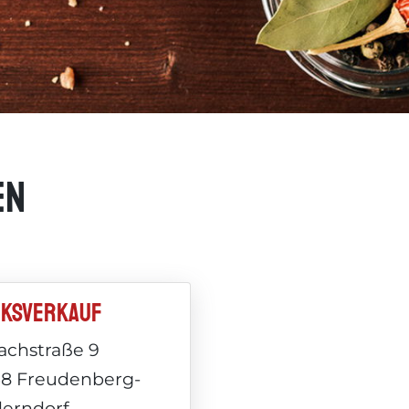
en
ksverkauf
achstraße 9
58 Freudenberg-
derndorf