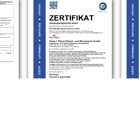
DOWNLOAD
D