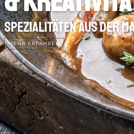
& Kreativitä
Spezialitäten aus der 
MEHR ERFAHREN